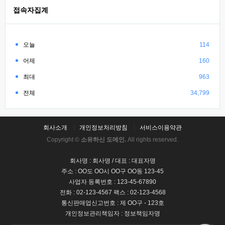
접속자집계
오늘
114
어제
160
최대
963
전체
34,799
회사소개
개인정보처리방침
서비스이용약관
Copyright ©
소유하신 도메인.
All rights reserved.
회사명 : 회사명 / 대표 : 대표자명
주소 : OO도 OO시 OO구 OO동 123-45
사업자 등록번호 : 123-45-67890
전화 : 02-123-4567 팩스 : 02-123-4568
통신판매업신고번호 : 제 OO구 - 123호
개인정보관리책임자 : 정보책임자명