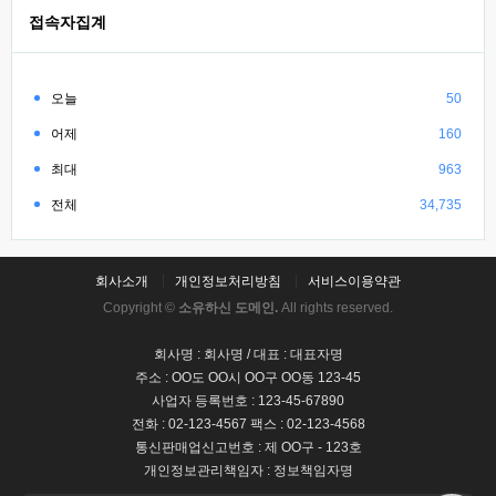
접속자집계
오늘
50
어제
160
최대
963
전체
34,735
회사소개
개인정보처리방침
서비스이용약관
Copyright ©
소유하신 도메인.
All rights reserved.
회사명 : 회사명 / 대표 : 대표자명
주소 : OO도 OO시 OO구 OO동 123-45
사업자 등록번호 : 123-45-67890
전화 : 02-123-4567 팩스 : 02-123-4568
통신판매업신고번호 : 제 OO구 - 123호
개인정보관리책임자 : 정보책임자명