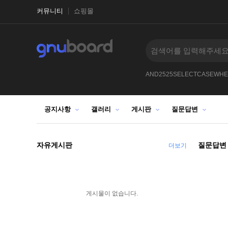
커뮤니티
쇼핑몰
--123
-
--0XORifnowsysdatesleep150XORZ
AND2525SELECTCASEWHE
공지사항
갤러리
게시판
질문답변
자유게시판
질문답변
더보기
게시물이 없습니다.