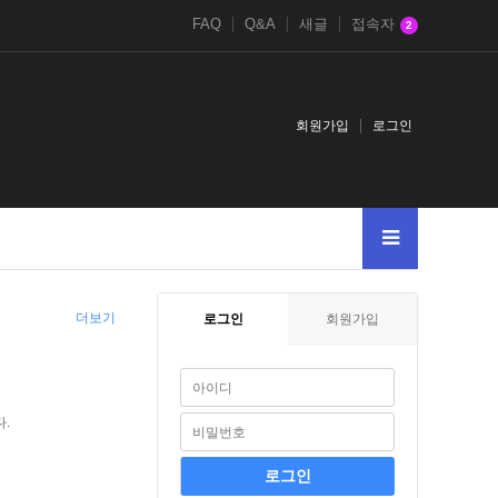
FAQ
Q&A
새글
접속자
2
회원가입
로그인
--123
-
--0XORifnowsysdatesleep150XORZ
AND2525SELECTCASEW
더보기
로그인
회원가입
.