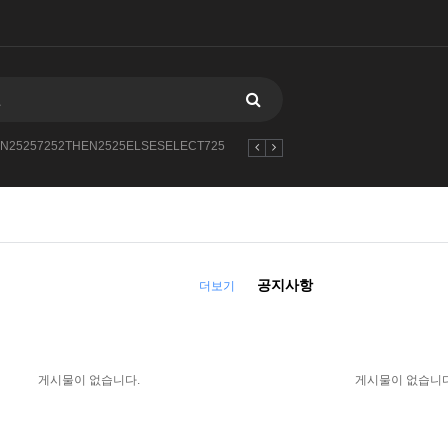
N25257252THEN2525ELSESELECT725
---1
AND11304727--BGzf
5463
공지사항
더보기
게시물이 없습니다.
게시물이 없습니다