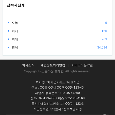
접속자집계
오늘
9
어제
160
최대
963
전체
34,694
회사소개
개인정보처리방침
서비스이용약관
Copyright ©
소유하신 도메인.
All rights reserved.
회사명 : 회사명 / 대표 : 대표자명
주소 : OO도 OO시 OO구 OO동 123-45
사업자 등록번호 : 123-45-67890
전화 : 02-123-4567 팩스 : 02-123-4568
통신판매업신고번호 : 제 OO구 - 123호
개인정보관리책임자 : 정보책임자명