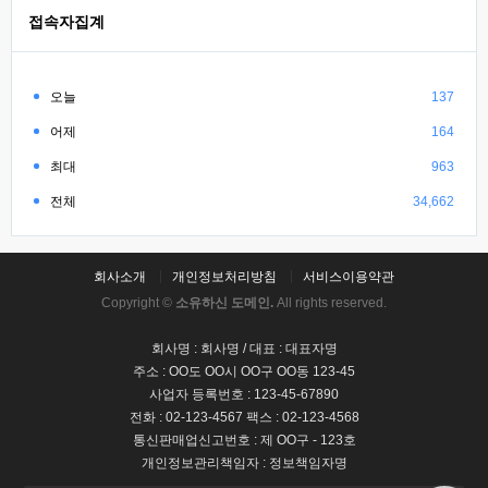
접속자집계
오늘
137
어제
164
최대
963
전체
34,662
회사소개
개인정보처리방침
서비스이용약관
Copyright ©
소유하신 도메인.
All rights reserved.
회사명 : 회사명 / 대표 : 대표자명
주소 : OO도 OO시 OO구 OO동 123-45
사업자 등록번호 : 123-45-67890
전화 : 02-123-4567 팩스 : 02-123-4568
통신판매업신고번호 : 제 OO구 - 123호
개인정보관리책임자 : 정보책임자명