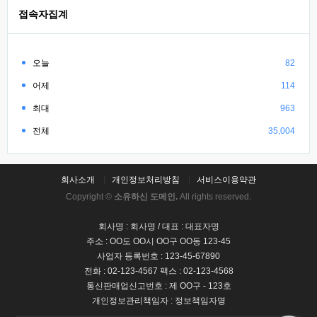
접속자집계
오늘
82
어제
114
최대
963
전체
35,004
회사소개
개인정보처리방침
서비스이용약관
Copyright ©
소유하신 도메인.
All rights reserved.
회사명 : 회사명 / 대표 : 대표자명
주소 : OO도 OO시 OO구 OO동 123-45
사업자 등록번호 : 123-45-67890
전화 : 02-123-4567 팩스 : 02-123-4568
통신판매업신고번호 : 제 OO구 - 123호
개인정보관리책임자 : 정보책임자명