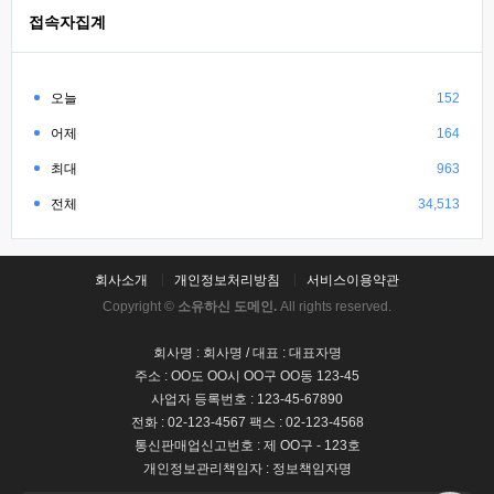
접속자집계
오늘
152
어제
164
최대
963
전체
34,513
회사소개
개인정보처리방침
서비스이용약관
Copyright ©
소유하신 도메인.
All rights reserved.
회사명 : 회사명 / 대표 : 대표자명
주소 : OO도 OO시 OO구 OO동 123-45
사업자 등록번호 : 123-45-67890
전화 : 02-123-4567 팩스 : 02-123-4568
통신판매업신고번호 : 제 OO구 - 123호
개인정보관리책임자 : 정보책임자명