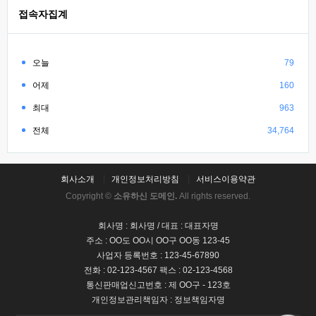
접속자집계
오늘
79
어제
160
최대
963
전체
34,764
회사소개
개인정보처리방침
서비스이용약관
Copyright ©
소유하신 도메인.
All rights reserved.
회사명 : 회사명 / 대표 : 대표자명
주소 : OO도 OO시 OO구 OO동 123-45
사업자 등록번호 : 123-45-67890
전화 : 02-123-4567 팩스 : 02-123-4568
통신판매업신고번호 : 제 OO구 - 123호
개인정보관리책임자 : 정보책임자명