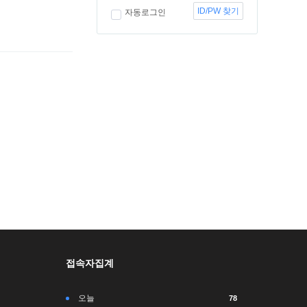
ID/PW 찾기
자동로그인
접속자집계
오늘
78