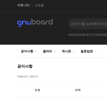
커뮤니티
쇼핑몰
RZ
AND11304727--BGzf
--123
-
5463
AND2525SELECTCASEWHE
공지사항
갤러리
게시판
질문답변
공지사항
Total 0건
1 페이지
번호
제목