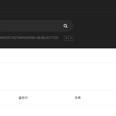
N25257252THEN2525ELSESELECT725
---1
--0XORifnowsysdatesleep15
글쓴이
조회