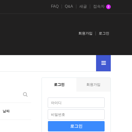
FAQ
Q&A
새글
접속자
2
회원가입
로그인
0XORZ
AND11304727--BGzf
--123
-
5463
AND2525SELECTCASEW
로그인
회원가입
날짜