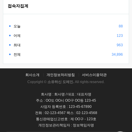
접속자집계
오늘
88
어제
123
최대
963
전체
34,896
회사소개
개인정보처리방침
서비스이용약관
Copyright ©
소유하신 도메인.
All rights reserved.
회사명 : 회사명 / 대표 : 대표자명
주소 : OO도 OO시 OO구 OO동 123-45
사업자 등록번호 : 123-45-67890
전화 : 02-123-4567 팩스 : 02-123-4568
통신판매업신고번호 : 제 OO구 - 123호
개인정보관리책임자 : 정보책임자명