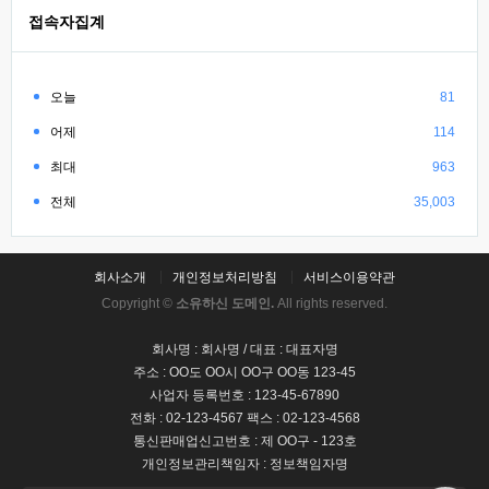
접속자집계
오늘
81
어제
114
최대
963
전체
35,003
회사소개
개인정보처리방침
서비스이용약관
Copyright ©
소유하신 도메인.
All rights reserved.
회사명 : 회사명 / 대표 : 대표자명
주소 : OO도 OO시 OO구 OO동 123-45
사업자 등록번호 : 123-45-67890
전화 : 02-123-4567 팩스 : 02-123-4568
통신판매업신고번호 : 제 OO구 - 123호
개인정보관리책임자 : 정보책임자명