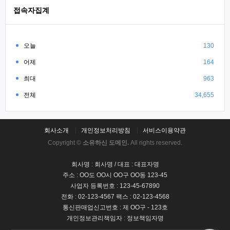
접속자집계
오늘
130
어제
164
최대
963
전체
34,655
회사소개
개인정보처리방침
서비스이용약관
Copyright ©
소유하신 도메인.
All rights reserved.
회사명 : 회사명 / 대표 : 대표자명
주소 : OO도 OO시 OO구 OO동 123-45
사업자 등록번호 : 123-45-67890
전화 : 02-123-4567 팩스 : 02-123-4568
통신판매업신고번호 : 제 OO구 - 123호
개인정보관리책임자 : 정보책임자명