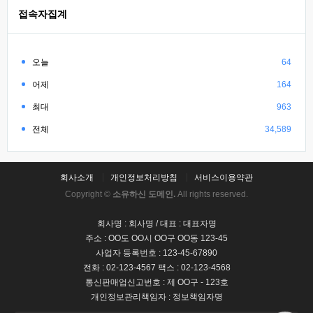
접속자집계
오늘
64
어제
164
최대
963
전체
34,589
회사소개
개인정보처리방침
서비스이용약관
Copyright ©
소유하신 도메인.
All rights reserved.
회사명 : 회사명 / 대표 : 대표자명
주소 : OO도 OO시 OO구 OO동 123-45
사업자 등록번호 : 123-45-67890
전화 : 02-123-4567 팩스 : 02-123-4568
통신판매업신고번호 : 제 OO구 - 123호
개인정보관리책임자 : 정보책임자명