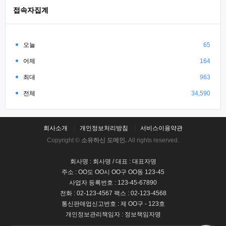
접속자집계
오늘
65
어제
164
최대
963
전체
34,590
회사소개
개인정보처리방침
서비스이용약관
Copyright ©
소유하신 도메인.
All rights reserved.
회사명 : 회사명 / 대표 : 대표자명
주소 : OO도 OO시 OO구 OO동 123-45
사업자 등록번호 : 123-45-67890
전화 : 02-123-4567 팩스 : 02-123-4568
통신판매업신고번호 : 제 OO구 - 123호
개인정보관리책임자 : 정보책임자명