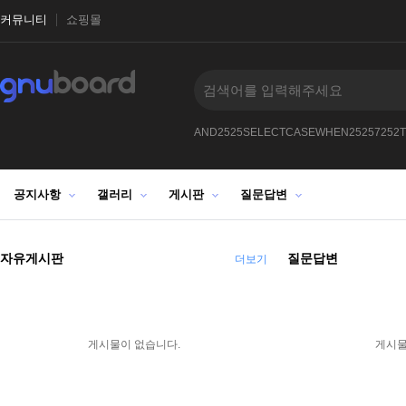
커뮤니티
쇼핑몰
--0XORifnowsysdatesleep150XORZ
AND2525SELECTCASEWHEN25257252T
공지사항
갤러리
게시판
질문답변
자유게시판
질문답변
더보기
게시물이 없습니다.
게시물