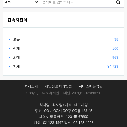
접속자집계
오늘
38
어제
160
최대
963
전체
34,723
회사소개
개인정보처리방침
서비스이용약관
Copyright ©
소유하신 도메인.
All rights reserved.
회사명 : 회사명 / 대표 : 대표자명
주소 : OO도 OO시 OO구 OO동 123-45
사업자 등록번호 : 123-45-67890
전화 : 02-123-4567 팩스 : 02-123-4568