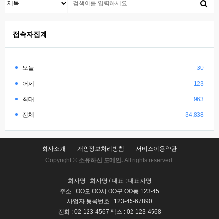
접속자집계
오늘
30
어제
123
최대
963
전체
34,838
회사소개
개인정보처리방침
서비스이용약관
Copyright ©
소유하신 도메인.
All rights reserved.
회사명 : 회사명 / 대표 : 대표자명
주소 : OO도 OO시 OO구 OO동 123-45
사업자 등록번호 : 123-45-67890
전화 : 02-123-4567 팩스 : 02-123-4568