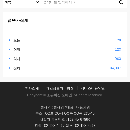
접속자집계
오늘
29
어제
123
최대
963
전체
34,837
회사소개
개인정보처리방침
서비스이용약관
Copyright ©
소유하신 도메인.
All rights reserved.
회사명 : 회사명 / 대표 : 대표자명
주소 : OO도 OO시 OO구 OO동 123-45
사업자 등록번호 : 123-45-67890
전화 : 02-123-4567 팩스 : 02-123-4568