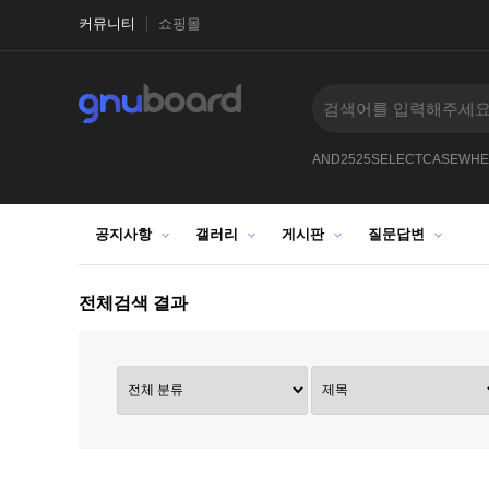
커뮤니티
쇼핑몰
--123
-
--0XORifnowsysdatesleep150XORZ
AND2525SELECTCASEWHE
공지사항
갤러리
게시판
질문답변
전체검색 결과