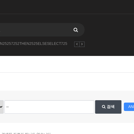
N25257252THEN2525ELSESELECT725
---1
AND11304727--BGzf
5463
검색
AN