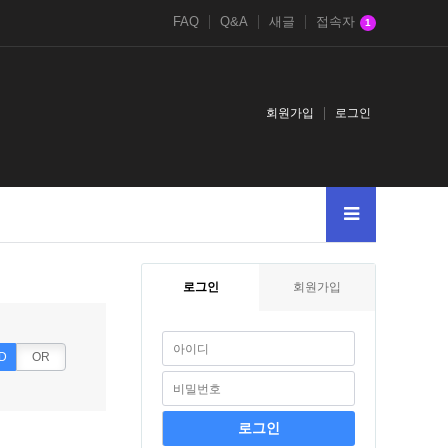
FAQ
Q&A
새글
접속자
1
회원가입
로그인
--123
-
--0XORifnowsysdatesleep150XORZ
AND2525SELECTCASEW
로그인
회원가입
D
OR