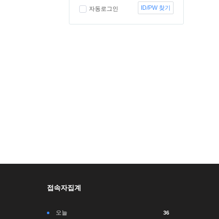
ID/PW 찾기
자동로그인
접속자집계
오늘
36